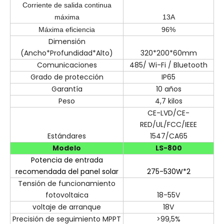
Corriente de salida continua
máxima
13A
Máxima eficiencia
96%
Dimensión
(Ancho*Profundidad*Alto)
320*200*60mm
Comunicaciones
485/ Wi-Fi / Bluetooth
Grado de protección
IP65
Garantía
10 años
Peso
4,7 kilos
CE-LVD/CE-
RED/UL/FCC/IEEE
Estándares
1547/CA65
Modelo
LS-800
Potencia de entrada
recomendada del panel solar
275-530W*2
Tensión de funcionamiento
fotovoltaica
18-55V
voltaje de arranque
18V
Precisión de seguimiento MPPT
>99,5%