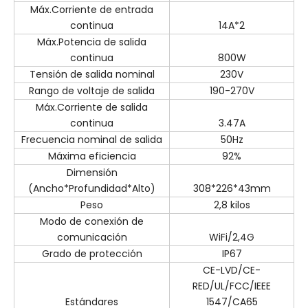
Máx.Corriente de entrada
continua
14A*2
Máx.Potencia de salida
continua
800W
Tensión de salida nominal
230V
Rango de voltaje de salida
190-270V
Máx.Corriente de salida
continua
3.47A
Frecuencia nominal de salida
50Hz
Máxima eficiencia
92%
Dimensión
(Ancho*Profundidad*Alto)
308*226*43mm
Peso
2,8 kilos
Modo de conexión de
comunicación
WiFi/2,4G
Grado de protección
IP67
CE-LVD/CE-
RED/UL/FCC/IEEE
Estándares
1547/CA65