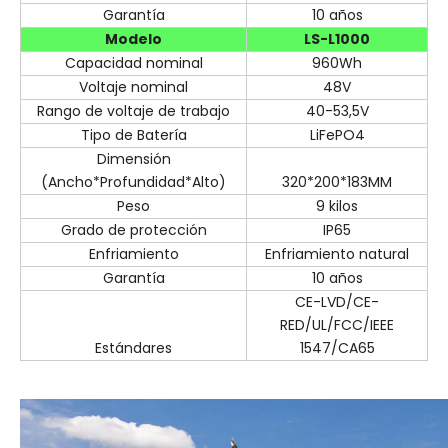
Garantía
10 años
Modelo
LS-L1000
Capacidad nominal
960Wh
Voltaje nominal
48V
Rango de voltaje de trabajo
40-53,5V
Tipo de Batería
LiFePO4
Dimensión
(Ancho*Profundidad*Alto)
320*200*183MM
Peso
9 kilos
Grado de protección
IP65
Enfriamiento
Enfriamiento natural
Garantía
10 años
CE-LVD/CE-
RED/UL/FCC/IEEE
Estándares
1547/CA65