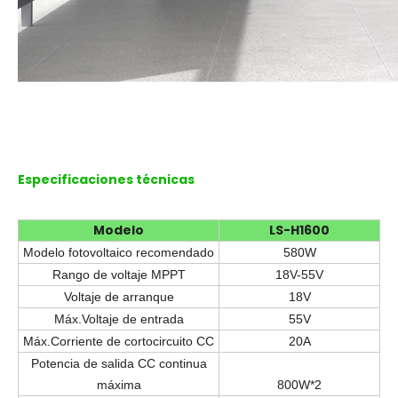
Especificaciones técnicas
Modelo
LS-H1600
Modelo fotovoltaico recomendado
580W
Rango de voltaje MPPT
18V-55V
Voltaje de arranque
18V
Máx.Voltaje de entrada
55V
Máx.Corriente de cortocircuito CC
20A
Potencia de salida CC continua
máxima
800W*2