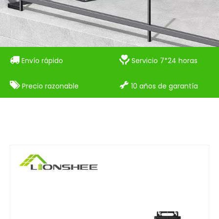


Envío rápido
Servicio 7*24 horas


Precio razonable
10 años de garantía