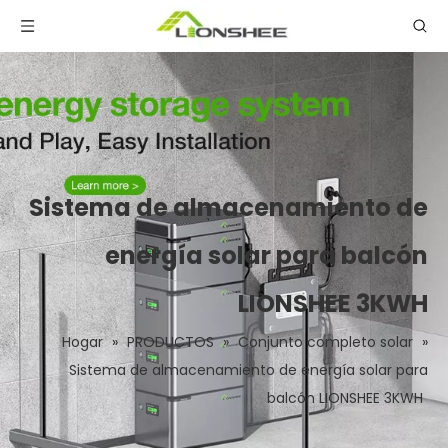
Sistema de almacenamiento de
energía solar para balcón
LIONSHEE 3KWH
Hogar
»
PRODUCTOS
»
Conjunto completo solar
»
Sistema de almacenamiento de energía solar para
balcón LIONSHEE 3KWH