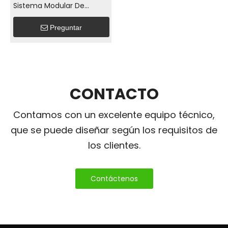
Sistema Modular De
Almacenamiento De
Preguntar
Energía Para Balcón
LIONSHEE Con Batería
Apilable, Paneles Solares Y
Microinversores De
800W/1600W/2000W
CONTACTO
Contamos con un excelente equipo técnico,
que se puede diseñar según los requisitos de
los clientes.
Contáctenos