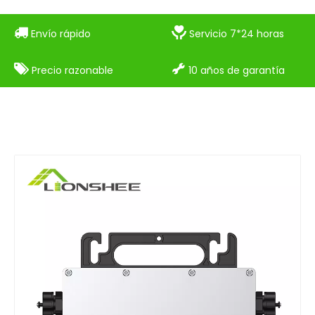


Envío rápido
Servicio 7*24 horas


Precio razonable
10 años de garantía